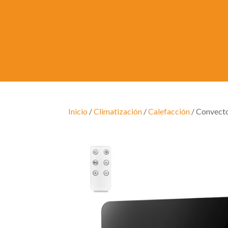
Inicio
/
Climatización
/
Calefacción
/ Convect